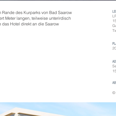
LE
 am Rande des Kurparks von Bad Saarow
LP
rt Meter langen, teilweise unterirdisch
1
 das Hotel direkt an die Saarow
Ga
Ti
PL
20
AD
Se
1
AB
©